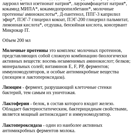
лауроил метил изетионат натрия*, лауроамфоацетат натрия*,
кокамид МИПА*, кокамидопропилбетаин*, молочные
протеины/ аминокислоты*, Д-пантенол, ППГ-3 каприлил
эфир*, ПЭГ-7 глицерил кокоат, ПЭГ-200 глицерил пальмитат,
лимонная кислота*, отдушка, бензойная кислота, консервант
Микрокар IT.
Объем 200 мл
Молочные протеины
это комплекс молочных протеинов,
представляющих собой сложную комбинацию биологически
активных веществ: восемь незаменимых аминокислот; белков;
минеральных солей; витаминов Е, F, РР, ферментов;
иммуномодуляторов, и особые антимикробные вещества
(лизоцим и лактопероксидаза).
Лизоцим
- фермент, разрушающий клеточные стенки
бактерий, тем самым их уничтожая.
⠀
Лактоферин
- белок, в состав которого входит железо.
Обладает бактериостатическим, бактерицидным свойствами,
является мощный антиоксидант и иммуномодулятор.
⠀
Лактопероксидаза
- один из наиболее активных
антимикробных ферментов молока.