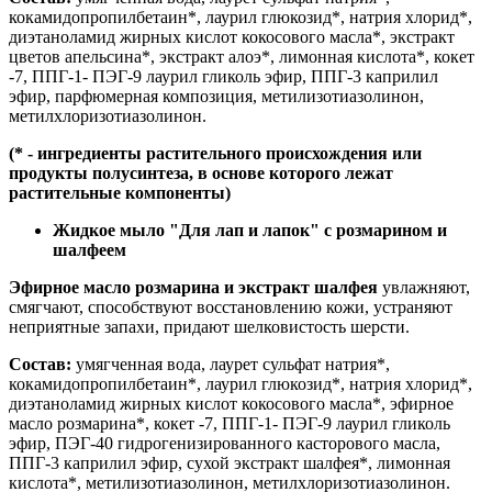
кокамидопропилбетаин*, лаурил глюкозид*, натрия хлорид*,
диэтаноламид жирных кислот кокосового масла*, экстракт
цветов апельсина*, экстракт алоэ*, лимонная кислота*, кокет
-7, ППГ-1- ПЭГ-9 лаурил гликоль эфир, ППГ-3 каприлил
эфир, парфюмерная композиция, метилизотиазолинон,
метилхлоризотиазолинон.
(* - ингредиенты растительного происхождения или
продукты полусинтеза, в основе которого лежат
растительные компоненты)
Жидкое мыло "Для лап и лапок" с розмарином и
шалфеем
Эфирное масло розмарина и экстракт шалфея
увлажняют,
смягчают, способствуют восстановлению кожи, устраняют
неприятные запахи, придают шелковистость шерсти.
Состав:
умягченная вода, лаурет сульфат натрия*,
кокамидопропилбетаин*, лаурил глюкозид*, натрия хлорид*,
диэтаноламид жирных кислот кокосового масла*, эфирное
масло розмарина*, кокет -7, ППГ-1- ПЭГ-9 лаурил гликоль
эфир, ПЭГ-40 гидрогенизированного касторового масла,
ППГ-3 каприлил эфир, сухой экстракт шалфея*, лимонная
кислота*, метилизотиазолинон, метилхлоризотиазолинон.