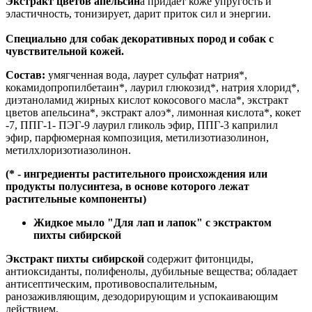
Экстракт цветов апельсин
а придает коже упругость и
эластичность, тонизирует, дарит приток сил и энергии.
Специально для собак декоративных пород и собак с
чувствительной кожей.
Состав:
умягченная вода, лаурет сульфат натрия*,
кокамидопропилбетаин*, лаурил глюкозид*, натрия хлорид*,
диэтаноламид жирных кислот кокосового масла*, экстракт
цветов апельсина*, экстракт алоэ*, лимонная кислота*, кокет
-7, ППГ-1- ПЭГ-9 лаурил гликоль эфир, ППГ-3 каприлил
эфир, парфюмерная композиция, метилизотиазолинон,
метилхлоризотиазолинон.
(* - ингредиенты растительного происхождения или
продукты полусинтеза, в основе которого лежат
растительные компоненты)
Жидкое мыло "Для лап и лапок" с экстрактом
пихты сибирской
Экстракт пихты сибирской
содержит фитонциды,
антиоксиданты, полифенолы, дубильные вещества; обладает
антисептическим, противовоспалительным,
ранозаживляющим, дезодорирующим и успокаивающим
действием.