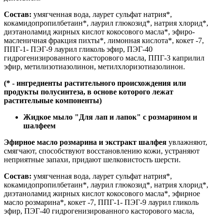
Состав:
умягченная вода, лаурет сульфат натрия*,
кокамидопропилбетаин*, лаурил глюкозид*, натрия хлорид*,
диэтаноламид жирных кислот кокосового масла*, эфиро-
масленичная фракция пихты*, лимонная кислота*, кокет -7,
ППГ-1- ПЭГ-9 лаурил гликоль эфир, ПЭГ-40
гидрогенизированного касторового масла, ППГ-3 каприлил
эфир, метилизотиазолинон, метилхлоризотиазолинон.
(* - ингредиенты растительного происхождения или
продукты полусинтеза, в основе которого лежат
растительные компоненты)
Жидкое мыло "Для лап и лапок" с розмарином и
шалфеем
Эфирное масло розмарина и экстракт шалфея
увлажняют,
смягчают, способствуют восстановлению кожи, устраняют
неприятные запахи, придают шелковистость шерсти.
Состав:
умягченная вода, лаурет сульфат натрия*,
кокамидопропилбетаин*, лаурил глюкозид*, натрия хлорид*,
диэтаноламид жирных кислот кокосового масла*, эфирное
масло розмарина*, кокет -7, ППГ-1- ПЭГ-9 лаурил гликоль
эфир, ПЭГ-40 гидрогенизированного касторового масла,