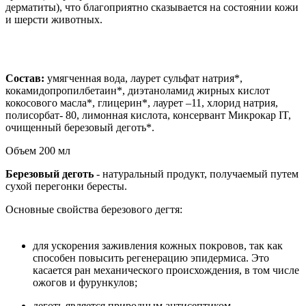
дерматиты), что благоприятно сказывается на состоянии кожи
и шерсти животных.
Состав:
умягченная вода, лаурет сульфат натрия*,
кокамидопропилбетаин*, диэтаноламид жирных кислот
кокосового масла*, глицерин*, лаурет –11, хлорид натрия,
полисорбат- 80, лимонная кислота, консервант Микрокар IT,
очищенный березовый деготь*.
Объем 200 мл
Березовый деготь
- натуральный продукт, получаемый путем
сухой перегонки бересты.
Основные свойства березового дегтя:
⠀
для ускорения заживления кожных покровов, так как
способен повысить регенерацию эпидермиса. Это
касается ран механического происхождения, в том числе
ожогов и фурункулов;
деготь является природным антисептиком,