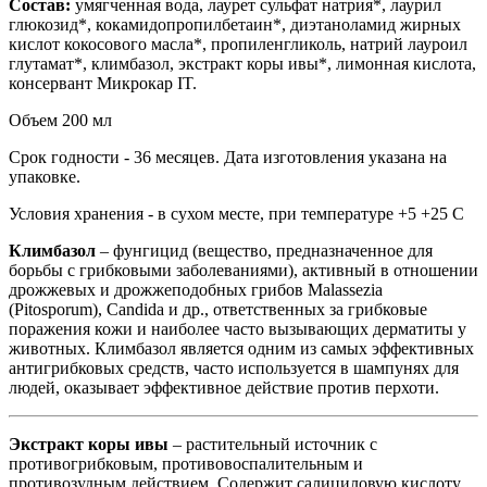
Состав:
умягченная вода, лаурет сульфат натрия*, лаурил
глюкозид*, кокамидопропилбетаин*, диэтаноламид жирных
кислот кокосового масла*, пропиленгликоль, натрий лауроил
глутамат*, климбазол, экстракт коры ивы*, лимонная кислота,
консервант Микрокар IT.
Объем 200 мл
Срок годности - 36 месяцев. Дата изготовления указана на
упаковке.
Условия хранения - в сухом месте, при температуре +5 +25 С
Климбазол
– фунгицид (вещество, предназначенное для
борьбы с грибковыми заболеваниями), активный в отношении
дрожжевых и дрожжеподобных грибов Malassezia
(Pitosporum), Candida и др., ответственных за грибковые
поражения кожи и наиболее часто вызывающих дерматиты у
животных. Климбазол является одним из самых эффективных
антигрибковых средств, часто используется в шампунях для
людей, оказывает эффективное действие против перхоти.
Экстракт коры ивы
– растительный источник с
противогрибковым, противовоспалительным и
противозудным действием. Содержит салициловую кислоту,