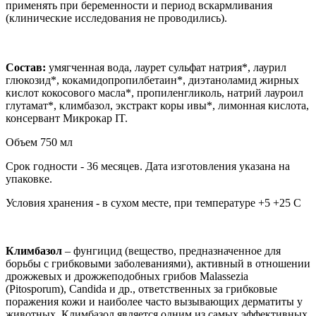
применять при беременности и период вскармливания
(клинические исследования не проводились).
Состав:
умягченная вода, лаурет сульфат натрия*, лаурил
глюкозид*, кокамидопропилбетаин*, диэтаноламид жирных
кислот кокосового масла*, пропиленгликоль, натрий лауроил
глутамат*, климбазол, экстракт коры ивы*, лимонная кислота,
консервант Микрокар IT.
Объем 750 мл
Срок годности - 36 месяцев. Дата изготовления указана на
упаковке.
Условия хранения - в сухом месте, при температуре +5 +25 С
Климбазол
– фунгицид (вещество, предназначенное для
борьбы с грибковыми заболеваниями), активный в отношении
дрожжевых и дрожжеподобных грибов Malassezia
(Pitosporum), Candida и др., ответственных за грибковые
поражения кожи и наиболее часто вызывающих дерматиты у
животных. Климбазол является одним из самых эффективных